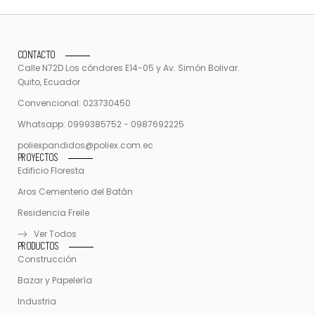
CONTACTO
Calle N72D Los cóndores E14-05 y Av. Simón Bolivar.
Quito, Ecuador
Convencional: 023730450
Whatsapp: 0999385752 - 0987692225
poliexpandidos@poliex.com.ec
PROYECTOS
Edificio Floresta
Aros Cementerio del Batán
Residencia Freile
Ver Todos
PRODUCTOS
Construcción
Bazar y Papelería
Industria