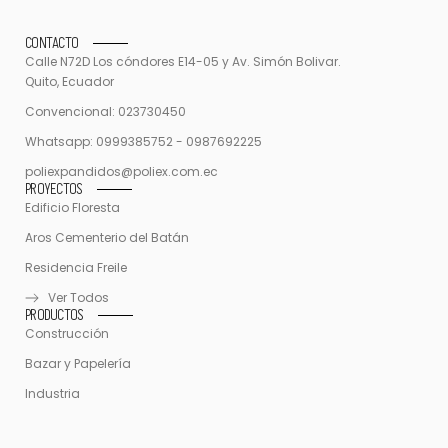
CONTACTO
Calle N72D Los cóndores E14-05 y Av. Simón Bolivar.
Quito, Ecuador
Convencional: 023730450
Whatsapp: 0999385752 - 0987692225
poliexpandidos@poliex.com.ec
PROYECTOS
Edificio Floresta
Aros Cementerio del Batán
Residencia Freile
Ver Todos
PRODUCTOS
Construcción
Bazar y Papelería
Industria