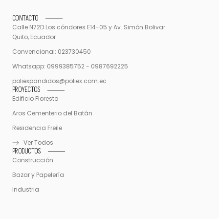
CONTACTO
Calle N72D Los cóndores E14-05 y Av. Simón Bolivar.
Quito, Ecuador
Convencional: 023730450
Whatsapp: 0999385752 - 0987692225
poliexpandidos@poliex.com.ec
PROYECTOS
Edificio Floresta
Aros Cementerio del Batán
Residencia Freile
Ver Todos
PRODUCTOS
Construcción
Bazar y Papelería
Industria