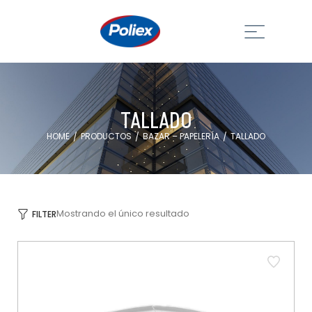
TALLADO
HOME
PRODUCTOS
BAZAR – PAPELERÍA
TALLADO
/
/
/
Mostrando el único resultado
FILTER